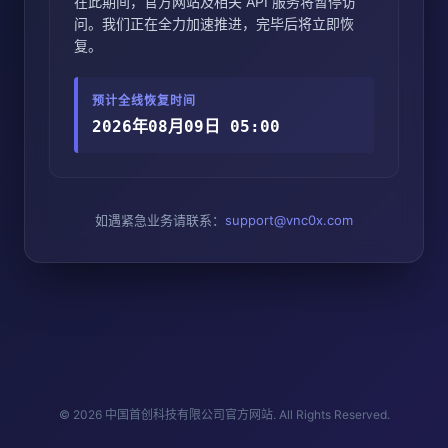
在此期间，官方网站及相关 API 服务将暂停访
问。我们正在全力加速推进，完毕后将立即恢
复。
预计全线恢复时间
2026年08月09日 05:00
如遇紧急业务请联系：
support@vnc0x.com
© 2026 中国首创科技有限公司官方网站. All Rights Reserved.