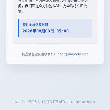
在此期间，官方网站及相关 API 服务将暂停访
问。我们正在全力加速推进，完毕后将立即恢
复。
预计全线恢复时间
2026年08月09日 05:00
如遇紧急业务请联系：
support@1mn581l.com
© 2026 中国首创科技有限公司官方网站. All Rights Reserved.