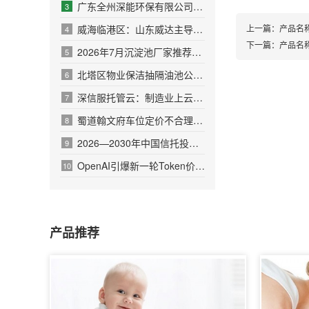
广东全州深能环保有限公司工程基建用房租赁合同(八)公告
3
威海临港区：山东威达主导的两项电动工具行业标准成功获批
上一篇：
产品名
4
下一篇：
产品名
2026年7月沉淀池厂家推荐指南：污水处理沉淀池斜板污水高密
5
北塔区物业保洁抽隔油池公司家庭保洁电话
6
深信服托管云：制造业上云首选
7
蜀道翰文府车位定价不合理物业不作为管理差投诉
8
2026—2030年中国信托投资行业：家族信托、REITs与
9
OpenAI引爆新一轮Token价格战应用爆发与算力扩容同步
10
产品推荐