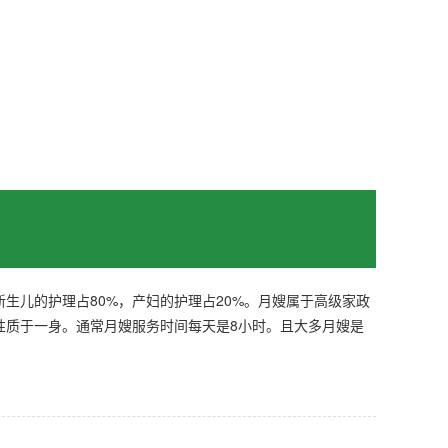
生儿的护理占80%，产妇的护理占20%。月嫂属于高级家政
性质于一身。通常月嫂服务时间每天是8小时。且大多月嫂是