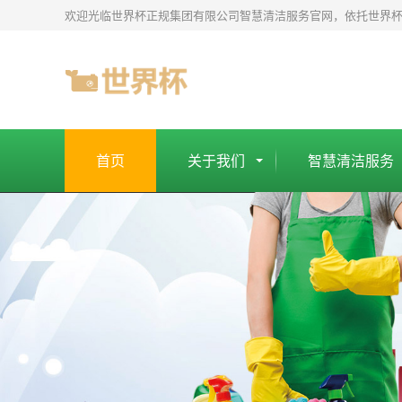
世
欢迎光临世界杯正规集团有限公司智慧清洁服务官网，依托世界
界
杯
正
规
平
台
首页
关于我们
智慧清洁服务
-
世
界
杯
正
规
集
团
有