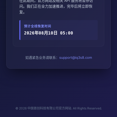
在此期间，官方网站及相关 API 服务将暂停访
问。我们正在全力加速推进，完毕后将立即恢
复。
预计全线恢复时间
2026年08月10日 05:00
如遇紧急业务请联系：
support@iq3s8.com
© 2026 中国首创科技有限公司官方网站. All Rights Reserved.