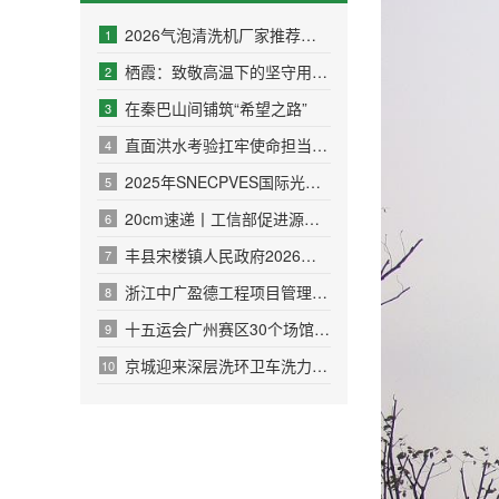
2026气泡清洗机厂家推荐肉类气泡清洗机酱菜多功能水果厂家优
1
栖霞：致敬高温下的坚守用汗水换一城整洁
2
在秦巴山间铺筑“希望之路”
3
直面洪水考验扛牢使命担当——广西环保集团党委抢险复产守护民生
4
2025年SNECPVES国际光伏与储能大会：海尔新能源引领
5
20cm速递丨工信部促进源网荷储、绿电直连加速落地全市场最低
6
丰县宋楼镇人民政府2026年丰县宋楼镇镇街区道路保洁服务外包
7
浙江中广盈德工程项目管理有限公司关于江山市新塘边镇勤俭村村庄
8
十五运会广州赛区30个场馆焕新“微改造”让全民共享全运红利
9
京城迎来深层洗环卫车洗力似百台洗碗机同时发力
10