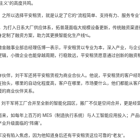
主义”的高度共鸣。
所以选择平安租赁，就是认定了它的“流程简单、支持有力、服务专业”
，为打入日系大厂供应体系，拓普晟面临大规模设备更新，传统融资渠道往
身定制了融资方案，助力其更换智能化生产线%。
融事业部总经理伍博一表示，平安租赁以专业为本，深入产业，与企业
逻辑，小微企业也能穿越周期，行稳致远，平安租赁愿意通过创新的融资
伴，刘干军还将平安租赁视为商业合伙人。他说，平安租赁的客户经理
在抬头，哪里的自动化程度高，客户在哪里，市场要什么，他们都能从客
暖的商业伙伴关系。
，刘干军将工厂合并至全新的智能化园区，搬厂不仅是空间合并，更是经营品
，如每年上百万的 MES（制造执行系统）与人工智能应用投入；产品
业升级面临的“阵痛”。
有陷入焦虑，因为他知道身后还有平安租赁这位可靠的“老友”。