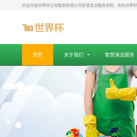
世
欢迎光临世界杯正规集团有限公司智慧清洁服务官网，依托世界
界
杯
正
规
平
台
首页
关于我们
智慧清洁服务
-
世
界
杯
正
规
集
团
有