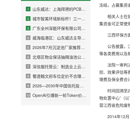
冻结，占募集资金
山东威达：上海拜骋的PCBA产品主要应用于电动工具、智能家电
1
相关人士在接受
城市智美环境新标杆！三一环境新能源清洗车批量交付深圳龙华客户
2
集资金可正常使
广东全州深能环保有限公司工程基建用房租赁合同(八)公告
3
江西环保方面回
威海临港区：山东威达主导的两项电动工具行业标准成功获批
4
公告披露，江西
2026年7月沉淀池厂家推荐指南：污水处理沉淀池斜板污水高密
5
等各类费用以及
北塔区物业保洁抽隔油池公司家庭保洁电话
6
法院一审判决，
深信服托管云：制造业上云首选
7
控、效果评估等费
蜀道翰文府车位定价不合理物业不作为管理差投诉
8
理费及保全费合计
2026—2030年中国信托投资行业：家族信托、REITs与
9
时间回溯至20
OpenAI引爆新一轮Token价格战应用爆发与算力扩容同步
10
物处置中心”（以
营江西省危险废
2014年12
协议》，明确江西