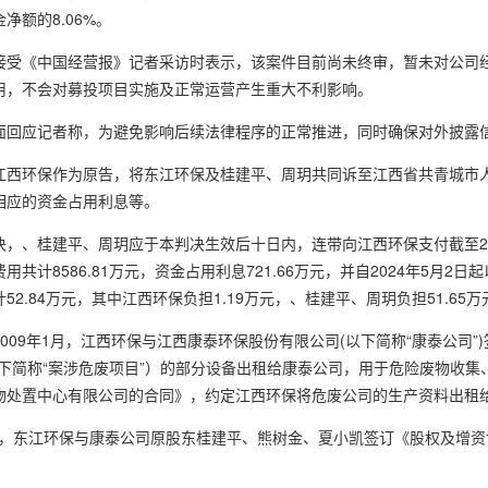
净额的8.06%。
《中国经营报》记者采访时表示，该案件目前尚未终审，暂未对公司经
用，不会对募投项目实施及正常运营产生重大不利影响。
应记者称，为避免影响后续法律程序的正常推进，同时确保对外披露信
环保作为原告，将东江环保及桂建平、周玥共同诉至江西省共青城市人
相应的资金占用利息等。
、桂建平、周玥应于本判决生效后十日内，连带向江西环保支付截至202
用共计8586.81万元，资金占用利息721.66万元，并自2024年5月2
52.84万元，其中江西环保负担1.19万元，、桂建平、周玥负担51.65万
09年1月，江西环保与江西康泰环保股份有限公司(以下简称“康泰公司”
下简称“案涉危废项目”）的部分设备出租给康泰公司，用于危险废物收集、
物处置中心有限公司的合同》，约定江西环保将危废公司的生产资料出租给
月，东江环保与康泰公司原股东桂建平、熊树金、夏小凯签订《股权及增资
环保将案涉危废项目的部分设备出租给康泰公司，用于危险废物相关工作，此