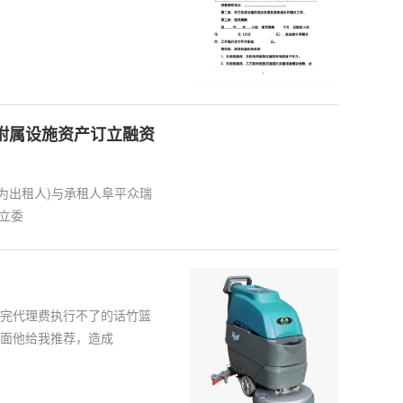
及附属设施资产订立融资
为出租人)与承租人阜平众瑞
订立委
完代理费执行不了的话竹篮
面他给我推荐，造成