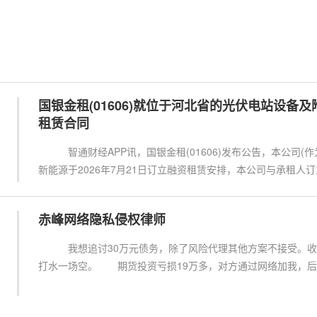
国银金租(01606)就位于河北省的光伏电站设备
租赁合同
智通财经APP讯，国银金租(01606)发布公告，本公司(作
新能源于2026年7月21日订立融资租赁安排，本公司与承租人
赤峰网络隐私侵权律师
我想追讨30万元债务，除了风险代理其他方案不接受。收
打水一场空。 期货投资亏损19万多，对方通过网络加我，后