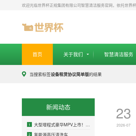
世
欢迎光临世界杯正规集团有限公司智慧清洁服务官网，依托世界
界
杯
正
规
平
台
首页
关于我们
智慧清洁服务
-
世
当搜索标签
设备租赁协议简单版
的结果
界
杯
正
规
新闻动态
23
集
团
大型增程式豪华MPV上市！配备800V全主动悬架+后轮转向+
1
2026-07
有
氢能源高压清洗车
2