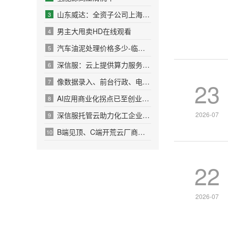
限
山东威达：全资子公司上海拜骋电器有限公司主要为电动工具、园林
3
公
男主大甩卖HD在线观看
4
司
智
汽车油泥处理价格多少-临沭汽车优惠多少了
5
慧
深信服：云上提供算力服务是公司托管云所提供的服务之一
6
清
像数据录入、前台行政、电话客服、基础记账、初级文
23
7
洁
AI应用商业化拐点已至创业板软件ETF强势领涨
8
服
深信服托管云助力化工企业上云转型
2026-07
9
务
B端见顶、C端开荒云厂商抢占地盘
10
22
2026-07