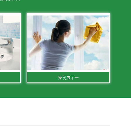
案例展示一