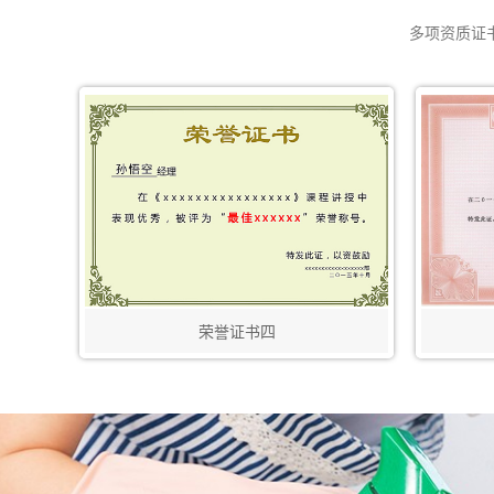
多项资质证
荣誉证书四