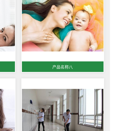
产品名称八