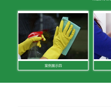
案例展示四