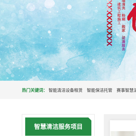
限
公
司
智
慧
清
洁
服
务
热门关键词：
智能清洁设备租赁
智能保洁托管
赛事智慧
智慧清洁服务项目