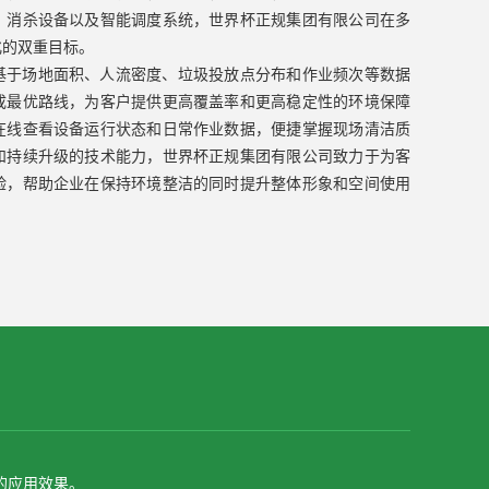
、消杀设备以及智能调度系统，世界杯正规集团有限公司在多
化的双重目标。
基于场地面积、人流密度、垃圾投放点分布和作业频次等数据
成最优路线，为客户提供更高覆盖率和更高稳定性的环境保障
在线查看设备运行状态和日常作业数据，便捷掌握现场清洁质
和持续升级的技术能力，世界杯正规集团有限公司致力于为客
验，帮助企业在保持环境整洁的同时提升整体形象和空间使用
的应用效果。