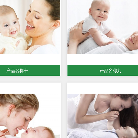
产品名称十
产品名称九