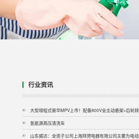
行业资讯
大型增程式豪华MPV上市！配备800V全主动悬架+后轮转
氢能源高压清洗车
山东威达：全资子公司上海拜骋电器有限公司主要为电动