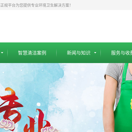
杯正规平台为您提供专业环境卫生解决方案！
智慧清洁案例
新闻与知识
服务与收