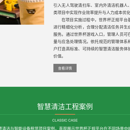
引入无人驾驶清扫车、室内外清洁机器人
类项目中实现作业效率提升与人力成本优
在项目实施过程中，世界杯正规平台
进行精细化分析，合理分配清洁任务并生
服务。通过世界杯游戏入口，管理人员可
量与应急处理情况。依托规范的管理体系
户打造高标准、可持续的智慧清洁服务体
价值。
查看详情
智慧清洁工程案例
CLASSIC CASE
慧清洁与智能设备租赁项目案例，直观展示世界杯正规平台在不同场景中