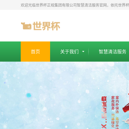
世
欢迎光临世界杯正规集团有限公司智慧清洁服务官网，依托世界
界
杯
正
规
平
台
首页
关于我们
智慧清洁服务
-
世
界
杯
正
规
集
团
有