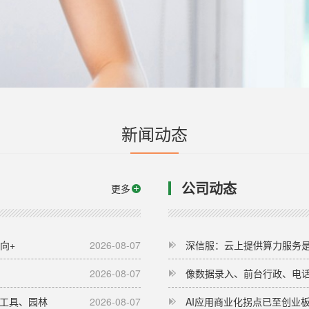
新闻动态
公司动态
更多
向+
2026-08-07
深信服：云上提供算力服务
2026-08-07
像数据录入、前台行政、电
工具、园林
2026-08-07
AI应用商业化拐点已至创业板