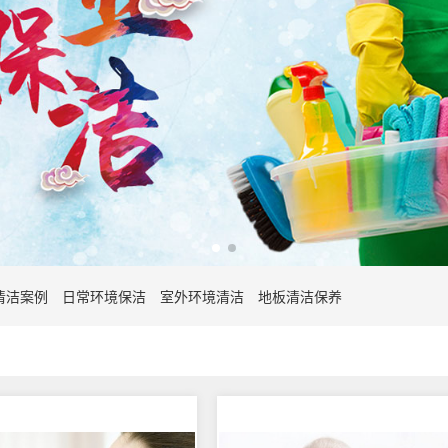
清洁案例
日常环境保洁
室外环境清洁
地板清洁保养