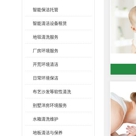
智能保洁托管
智能清洁设备租赁
地毯清洗服务
厂房环境服务
开荒环境清洁
日常环境保洁
布艺沙发等软性清洗
别墅洋房环境服务
水箱清洗维护
地板清洁与保养